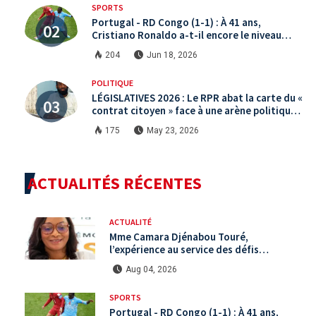
SPORTS
Portugal - RD Congo (1-1) : À 41 ans,
Cristiano Ronaldo a-t-il encore le niveau
international ?
204
Jun 18, 2026
POLITIQUE
LÉGISLATIVES 2026 : Le RPR abat la carte du «
contrat citoyen » face à une arène politique
saturée.
175
May 23, 2026
ACTUALITÉS RÉCENTES
ACTUALITÉ
Mme Camara Djénabou Touré,
l’expérience au service des défis
territoriaux sous la 5ème République
Aug 04, 2026
SPORTS
Portugal - RD Congo (1-1) : À 41 ans,