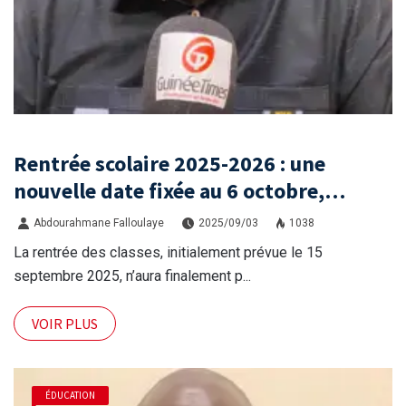
Rentrée scolaire 2025-2026 : une
nouvelle date fixée au 6 octobre,
inquiétudes et espoirs
Abdourahmane Falloulaye
2025/09/03
1038
La rentrée des classes, initialement prévue le 15
septembre 2025, n’aura finalement p...
VOIR PLUS
ÉDUCATION