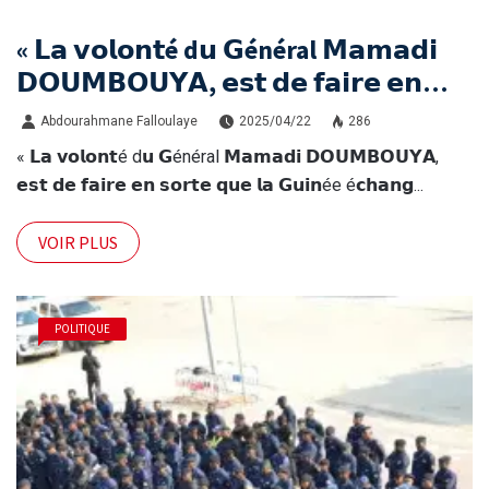
« 𝗟𝗮 𝘃𝗼𝗹𝗼𝗻𝘁é d𝘂 𝗚énéral 𝗠𝗮𝗺𝗮𝗱𝗶
𝗗𝗢𝗨𝗠𝗕𝗢𝗨𝗬𝗔, 𝗲𝘀𝘁 𝗱𝗲 𝗳𝗮𝗶𝗿𝗲 𝗲𝗻
𝘀𝗼𝗿𝘁𝗲 𝗾𝘂𝗲 𝗹𝗮 𝗚𝘂𝗶𝗻ée é𝗰𝗵𝗮𝗻𝗴𝗲 𝗲𝗻
Abdourahmane Falloulaye
2025/04/22
286
𝗽𝗿𝗼𝗳𝗼𝗻𝗱𝗲𝘂𝗿 »
« 𝗟𝗮 𝘃𝗼𝗹𝗼𝗻𝘁é d𝘂 𝗚énéral 𝗠𝗮𝗺𝗮𝗱𝗶 𝗗𝗢𝗨𝗠𝗕𝗢𝗨𝗬𝗔,
𝗲𝘀𝘁 𝗱𝗲 𝗳𝗮𝗶𝗿𝗲 𝗲𝗻 𝘀𝗼𝗿𝘁𝗲 𝗾𝘂𝗲 𝗹𝗮 𝗚𝘂𝗶𝗻ée é𝗰𝗵𝗮𝗻𝗴...
VOIR PLUS
POLITIQUE