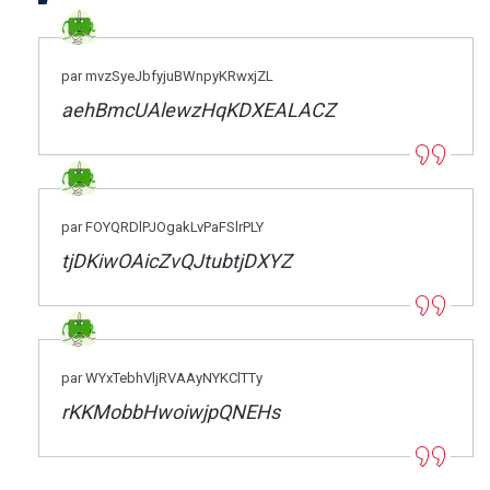
par mvzSyeJbfyjuBWnpyKRwxjZL
aehBmcUAlewzHqKDXEALACZ
par FOYQRDlPJOgakLvPaFSlrPLY
tjDKiwOAicZvQJtubtjDXYZ
par WYxTebhVljRVAAyNYKClTTy
rKKMobbHwoiwjpQNEHs