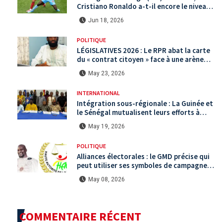
Cristiano Ronaldo a-t-il encore le niveau
international ?
Jun 18, 2026
POLITIQUE
LÉGISLATIVES 2026 : Le RPR abat la carte
du « contrat citoyen » face à une arène
politique saturée.
May 23, 2026
INTERNATIONAL
Intégration sous-régionale : La Guinée et
le Sénégal mutualisent leurs efforts à
Koundara via le programme RéZo
May 19, 2026
POLITIQUE
Alliances électorales : le GMD précise qui
peut utiliser ses symboles de campagne
avant le scrutin du 31 mai
May 08, 2026
COMMENTAIRE RÉCENT