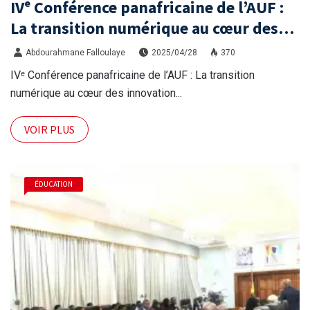
IVᵉ Conférence panafricaine de l’AUF :
La transition numérique au cœur des
innovations pédagogiques
Abdourahmane Falloulaye
2025/04/28
370
IVᵉ Conférence panafricaine de l’AUF : La transition
numérique au cœur des innovation...
VOIR PLUS
ÉDUCATION