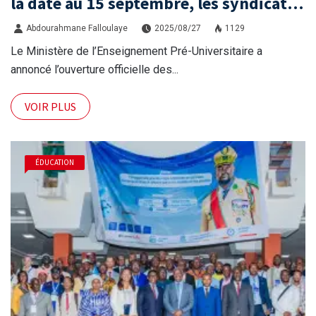
la date au 15 septembre, les syndicats
protestent
Abdourahmane Falloulaye
2025/08/27
1129
Le Ministère de l’Enseignement Pré-Universitaire a
annoncé l’ouverture officielle des...
VOIR PLUS
ÉDUCATION