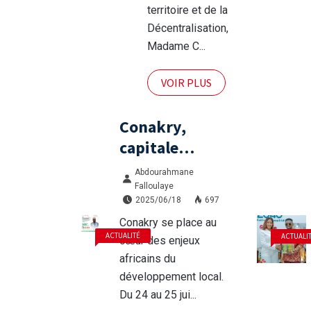
sous la
territoire et de la
Décentralisation,
5ème
Madame C...
République
VOIR PLUS
Conakry,
capitale
africaine du
Abdourahmane
financement
Falloulaye
2025/06/18
697
local : la Guinée
Conakry se place au
accueille le
ACTUALITÉ
ACTUALI
cœur des enjeux
colloque
africains du
international
développement local.
sur le
Du 24 au 25 jui...