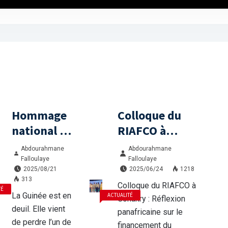
Hommage
Colloque du
national à
RIAFCO à
Daouda
Conakry :
Abdourahmane
Abdourahmane
Taban Sylla
Réflexion
Falloulaye
Falloulaye
2025/08/21
2025/06/24
1218
: la Guinée
panafricaine
313
Colloque du RIAFCO à
s’incline
sur le
TÉ
La Guinée est en
ACTUALITÉ
Conakry : Réflexion
devant un
financement du
deuil. Elle vient
panafricaine sur le
destin
développement
de perdre l’un de
financement du