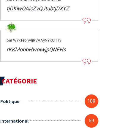
tjDKiwOAicZvQJtubtjDXYZ
par WYxTebhVljRVAAyNYKClTTy
rKKMobbHwoiwjpQNEHs
CATÉGORIE
Politique
109
International
59