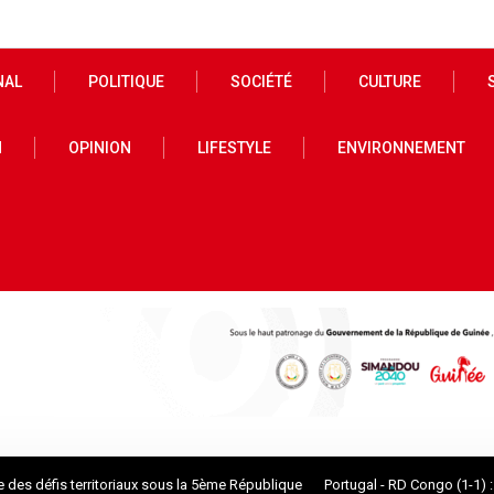
NAL
POLITIQUE
SOCIÉTÉ
CULTURE
N
OPINION
LIFESTYLE
ENVIRONNEMENT
éfis territoriaux sous la 5ème République
Portugal - RD Congo (1-1) : À 41 a