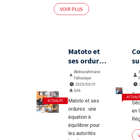
financement du
développement
VOIR PLUS
local par les
ressources
minières
Matoto et
Co
ses ordures
su
: une
Év
Abdourahmane
équation à
en
Falloulaye
2025/03/31
équilibrer
un
606
Con
pour les
Ré
ACTUALI
Matoto et ses
ACTUALITÉ
Séc
autorités
Ad
ordures : une
en 
locales
Ri
équation à
Rég
équilibrer pour
les autorités