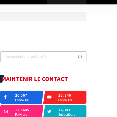
MAINTENIR LE CONTACT
20,567
10, 346
Follow US
Follow Us
12,5645
14,343
Follwers
Subscribers