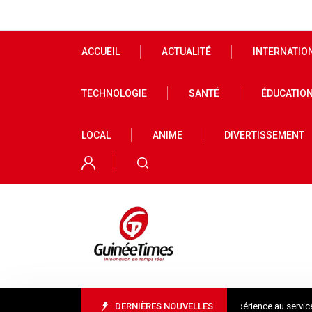
ACCUEIL
ACTUALITÉ
INTERNATIO
TECHNOLOGIE
SANTÉ
ÉDUCATIO
LOCAL
ANIME
DIVERTISSEMENT
Mme Camara Djénabou Touré, l’expérience au service des d
DERNIÈRES NOUVELLES