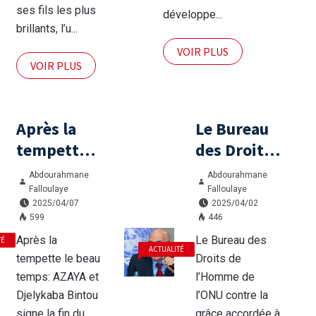
brisé, mais
local à partir
ses fils les plus
développe...
brillants, l’u...
immortel.
des ressources
minières
VOIR PLUS
VOIR PLUS
Après la
Le Bureau
tempette
des Droits
le beau
de
Abdourahmane
Abdourahmane
temps:
l’Homme
Falloulaye
Falloulaye
2025/04/07
2025/04/02
AZAYA et
de l’ONU
599
446
Djelykaba
contre la
Après la
Le Bureau des
TÉ
ACTUALITÉ
Bintou
grâce
tempette le beau
Droits de
signe la fin
accordée à
temps: AZAYA et
l’Homme de
du conflit (
Moussa
Djelykaba Bintou
l’ONU contre la
signe la fin du
grâce accordée à