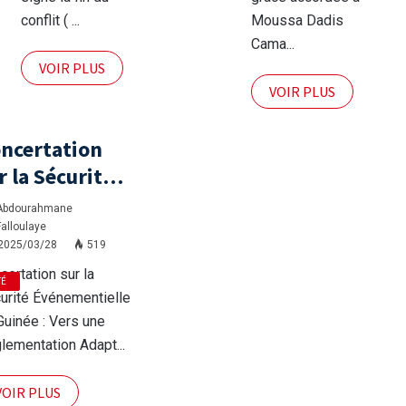
Réaction)
Dadis
conflit ( ...
Moussa Dadis
Camara
Cama...
VOIR PLUS
VOIR PLUS
ncertation
r la Sécurité
énementielle
Abdourahmane
 Guinée : Vers
Falloulaye
2025/03/28
519
e
certation sur la
glementation
TÉ
urité Événementielle
aptée et
Guinée : Vers une
goureuse
lementation Adapt...
VOIR PLUS