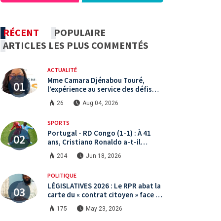
RÉCENT
POPULAIRE
ARTICLES LES PLUS COMMENTÉS
ACTUALITÉ
Mme Camara Djénabou Touré,
l’expérience au service des défis
territoriaux sous la 5ème
26
Aug 04, 2026
République
SPORTS
Portugal - RD Congo (1-1) : À 41
ans, Cristiano Ronaldo a-t-il
encore le niveau international ?
204
Jun 18, 2026
POLITIQUE
LÉGISLATIVES 2026 : Le RPR abat la
carte du « contrat citoyen » face à
une arène politique saturée.
175
May 23, 2026