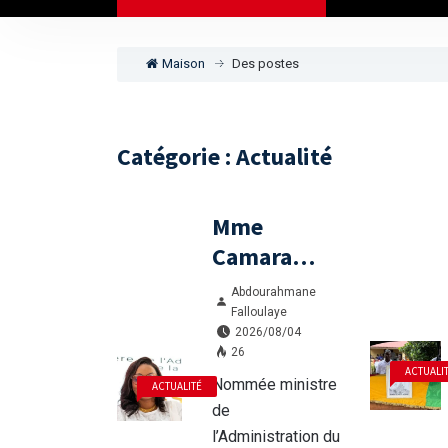
Maison
Des postes
Catégorie : Actualité
Mme
Camara
Djénabou
Abdourahmane
Touré,
Falloulaye
2026/08/04
l’expérience
26
au service
ACTUALI
Nommée ministre
ACTUALITÉ
des défis
de
territoriaux
l’Administration du