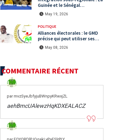
Guinée et le Sénégal
mutualisent leurs efforts à
May 19, 2026
Koundara via le programme
RéZo
POLITIQUE
Alliances électorales : le GMD
précise qui peut utiliser ses
symboles de campagne avant le
May 08, 2026
scrutin du 31 mai
COMMENTAIRE RÉCENT
par mvzSyeJbfyjuBWnpyKRwxjZL
aehBmcUAlewzHqKDXEALACZ
par FOYQRDlPJOgakLvPaFSlrPLY