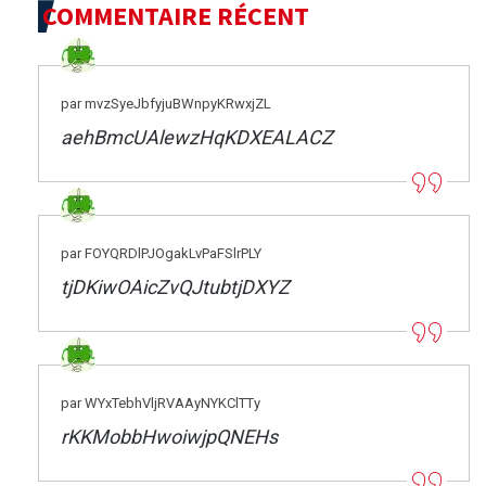
COMMENTAIRE RÉCENT
par mvzSyeJbfyjuBWnpyKRwxjZL
aehBmcUAlewzHqKDXEALACZ
par FOYQRDlPJOgakLvPaFSlrPLY
tjDKiwOAicZvQJtubtjDXYZ
par WYxTebhVljRVAAyNYKClTTy
rKKMobbHwoiwjpQNEHs