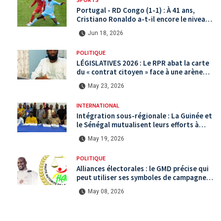
Portugal - RD Congo (1-1) : À 41 ans,
Cristiano Ronaldo a-t-il encore le niveau
international ?
Jun 18, 2026
POLITIQUE
LÉGISLATIVES 2026 : Le RPR abat la carte
du « contrat citoyen » face à une arène
politique saturée.
May 23, 2026
INTERNATIONAL
Intégration sous-régionale : La Guinée et
le Sénégal mutualisent leurs efforts à
Koundara via le programme RéZo
May 19, 2026
POLITIQUE
Alliances électorales : le GMD précise qui
peut utiliser ses symboles de campagne
avant le scrutin du 31 mai
May 08, 2026