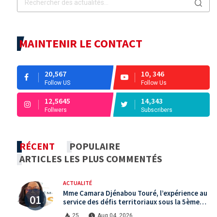
MAINTENIR LE CONTACT
20,567
10, 346
Follow US
Follow Us
12,5645
14,343
Follwers
Subscribers
RÉCENT
POPULAIRE
ARTICLES LES PLUS COMMENTÉS
ACTUALITÉ
Mme Camara Djénabou Touré, l’expérience au
service des défis territoriaux sous la 5ème
République
25
Aug 04, 2026