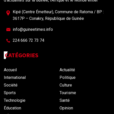
d'actualités sur la Guinée, l'Afrique et le Monde entier
Kipé (Centre Émetteur), Commune de Ratoma / BP :
3617P – Conakry, République de Guinée
info@guineetimes.info
224 666 72 73 74
CATÉGORIES
Accueil
Actualité
International
Politique
Société
Culture
Sports
Tourisme
Technologie
Santé
Éducation
Opinion