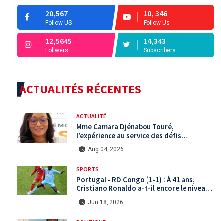
20,567
10, 346
Follow US
Follow Us
12,5645
14,343
Follwers
Subscribers
ACTUALITÉS RÉCENTES
ACTUALITÉ
Mme Camara Djénabou Touré,
l’expérience au service des défis
territoriaux sous la 5ème République
Aug 04, 2026
SPORTS
Portugal - RD Congo (1-1) : À 41 ans,
Cristiano Ronaldo a-t-il encore le niveau
international ?
Jun 18, 2026