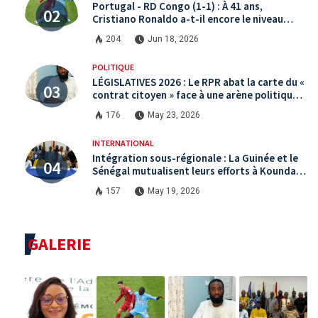
Portugal - RD Congo (1-1) : À 41 ans,
Cristiano Ronaldo a-t-il encore le niveau
international ?
204
Jun 18, 2026
POLITIQUE
LÉGISLATIVES 2026 : Le RPR abat la carte du «
contrat citoyen » face à une arène politique
saturée.
176
May 23, 2026
INTERNATIONAL
Intégration sous-régionale : La Guinée et le
Sénégal mutualisent leurs efforts à Koundara
via le programme RéZo
157
May 19, 2026
GALERIE