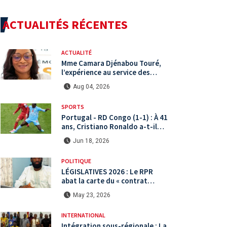
ACTUALITÉS RÉCENTES
ACTUALITÉ
Mme Camara Djénabou Touré,
l’expérience au service des
défis territoriaux sous la 5ème
Aug 04, 2026
République
SPORTS
Portugal - RD Congo (1-1) : À 41
ans, Cristiano Ronaldo a-t-il
encore le niveau international ?
Jun 18, 2026
POLITIQUE
LÉGISLATIVES 2026 : Le RPR
abat la carte du « contrat
citoyen » face à une arène
May 23, 2026
politique saturée.
INTERNATIONAL
Intégration sous-régionale : La