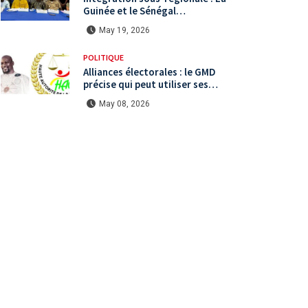
Guinée et le Sénégal
mutualisent leurs efforts à
May 19, 2026
Koundara via le programme
RéZo
POLITIQUE
Alliances électorales : le GMD
précise qui peut utiliser ses
symboles de campagne avant le
May 08, 2026
scrutin du 31 mai