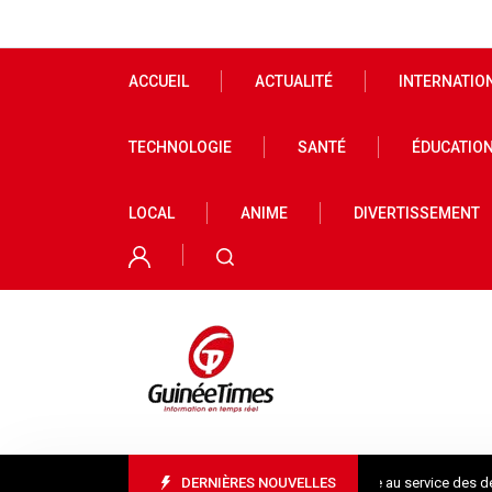
ACCUEIL
ACTUALITÉ
INTERNATIO
TECHNOLOGIE
SANTÉ
ÉDUCATIO
LOCAL
ANIME
DIVERTISSEMENT
Mme Camara Djénabou Touré, l’expérience au service des défis territ
DERNIÈRES NOUVELLES