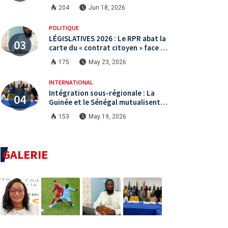
encore le niveau international ?
204
Jun 18, 2026
POLITIQUE
LÉGISLATIVES 2026 : Le RPR abat la
carte du « contrat citoyen » face à
une arène politique saturée.
175
May 23, 2026
INTERNATIONAL
Intégration sous-régionale : La
Guinée et le Sénégal mutualisent
leurs efforts à Koundara via le
153
May 19, 2026
programme RéZo
GALERIE