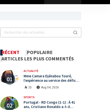
RÉCENT
POPULAIRE
ARTICLES LES PLUS COMMENTÉS
ACTUALITÉ
Mme Camara Djénabou Touré,
l’expérience au service des défis
territoriaux sous la 5ème
25
Aug 04, 2026
République
SPORTS
Portugal - RD Congo (1-1) : À 41
ans, Cristiano Ronaldo a-t-il