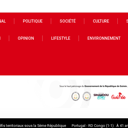
NAL
POLITIQUE
SOCIÉTÉ
CULTURE
N
OPINION
LIFESTYLE
ENVIRONNEMENT
oriaux sous la 5ème République
Portugal - RD Congo (1-1) : À 41 ans, Cristia