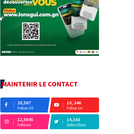
MAINTENIR LE CONTACT
20,567
10, 346
Follow US
Follow Us
12,5645
14,343
Follwers
Subscribers