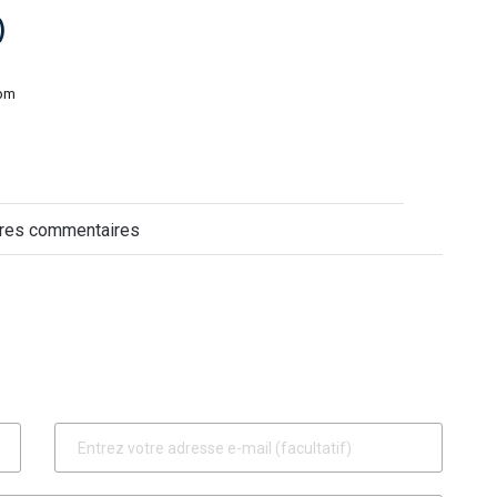
)
 pm
tres commentaires