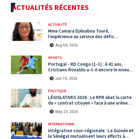
ACTUALITÉS RÉCENTES
ACTUALITÉ
Mme Camara Djénabou Touré,
l’expérience au service des défis
territoriaux sous la 5ème République
Aug 04, 2026
SPORTS
Portugal - RD Congo (1-1) : À 41 ans,
Cristiano Ronaldo a-t-il encore le niveau
international ?
Jun 18, 2026
POLITIQUE
LÉGISLATIVES 2026 : Le RPR abat la carte
du « contrat citoyen » face à une arène
politique saturée.
May 23, 2026
INTERNATIONAL
Intégration sous-régionale : La Guinée et
le Sénégal mutualisent leurs efforts à