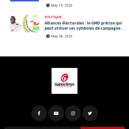
Koundara via le programme RéZo
May 19, 2026
POLITIQUE
Alliances électorales : le GMD précise qui
peut utiliser ses symboles de campagne
avant le scrutin du 31 mai
May 08, 2026