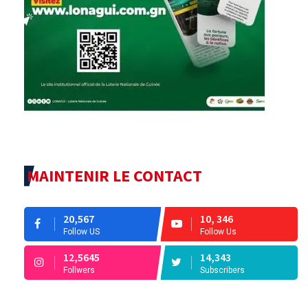
MAINTENIR LE CONTACT
20,567
10, 346
Follow US
Follow Us
12,5645
14,343
Follwers
Subscribers