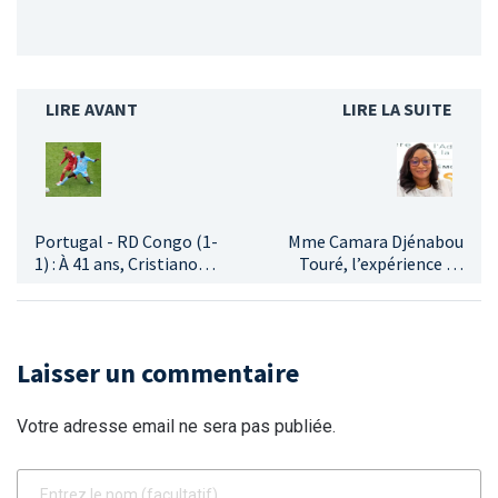
LIRE AVANT
LIRE LA SUITE
Portugal - RD Congo (1-
Mme Camara Djénabou
1) : À 41 ans, Cristiano
Touré, l’expérience au
Ronaldo a-t-il encore le
service des défis
niveau international ?
territoriaux sous la 5ème
République
Laisser un commentaire
Votre adresse email ne sera pas publiée.