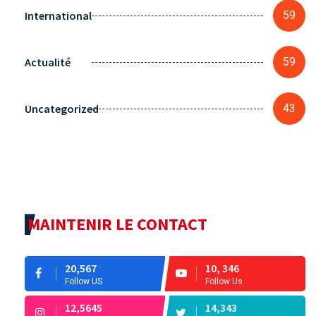
International
59
Actualité
59
Uncategorized
43
MAINTENIR LE CONTACT
20,567
10, 346
Follow US
Follow Us
12,5645
14,343