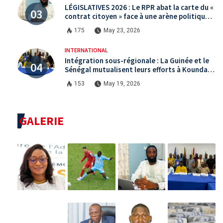
LÉGISLATIVES 2026 : Le RPR abat la carte du «
contrat citoyen » face à une arène politique
saturée.
175
May 23, 2026
INTERNATIONAL
Intégration sous-régionale : La Guinée et le
Sénégal mutualisent leurs efforts à Koundara
via le programme RéZo
153
May 19, 2026
GALERIE